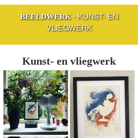
-
KUNST- EN
BEELDWERK
VLIEGWERK
Kunst- en vliegwerk